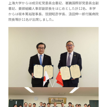
上海大学からは成旦紅党委員会書記、崔巍国際部党委員会副
書記、姜頴組織人事部副部長をはじめとした計12名、本学
からは坂本篤裕理事長、弦間昭彦学長、汲田伸一郎付属病院
院長等計11名が出席しました。