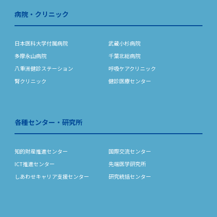
病院・クリニック
日本医科大学付属病院
武蔵小杉病院
多摩永山病院
千葉北総病院
八重洲健診ステーション
呼吸ケアクリニック
腎クリニック
健診医療センター
各種センター・研究所
知的財産推進センター
国際交流センター
ICT推進センター
先端医学研究所
しあわせキャリア支援センター
研究統括センター